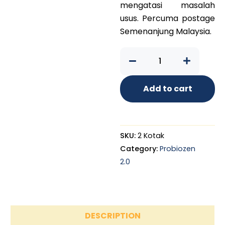
mengatasi masalah
usus. Percuma postage
Semenanjung Malaysia.
Pakej
Reset
Usus
(2
Add to cart
Box)
–
Best
Seller!
SKU:
2 Kotak
quantity
Category:
Probiozen
2.0
DESCRIPTION