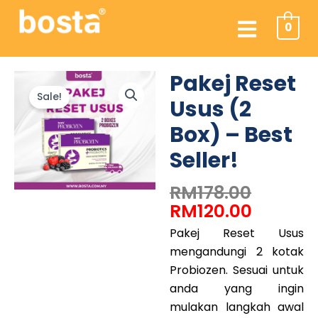
Skip
Menu
to
0
content
Pakej Reset
Sale!
Usus (2
Box) – Best
Seller!
RM
178.00
Origina
Curren
RM
120.00
price
price
was:
is:
Pakej Reset Usus
RM178.0
RM120.0
mengandungi 2 kotak
Probiozen. Sesuai untuk
anda yang ingin
mulakan langkah awal