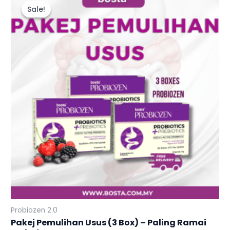
price
price
Sale!
Sale!
was:
is:
RM267.00.
RM171.00.
Probiozen 2.0
Pakej Pemulihan Usus (3 Box) – Paling Ramai