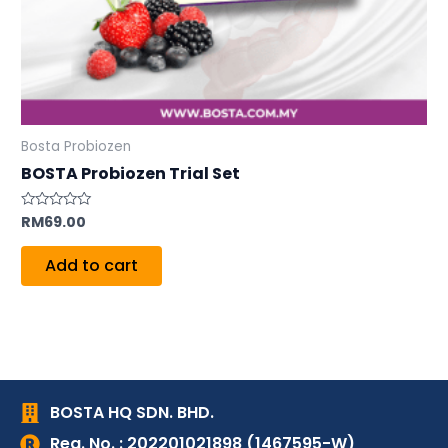
Bosta Probiozen
BOSTA Probiozen Trial Set
RM
69.00
Rated
0
out
of
Add to cart
5
BOSTA HQ SDN. BHD.
Reg. No. : 202201021898 (1467595-W)